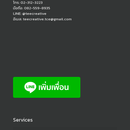
โทร: 02-312-3223
มือถือ: 082-559-8935
LINE: @teecreative
อีเมล: teecreative.tce@gmail.com
Services